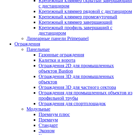
Крепежный кляммер скрытый завершающий
с дистанциром
Крепежный кляммер рядовой с дистанциром
Крепежный кляммер промежуточный
Крепежный кляммер завершающий
Крепежный профиль завершащий с
дистанциром
Линеарные панели Primepanel
Ограждения
Панельные
Газонные ограждения
Калитки и ворота
Ограждения 2D для промышленных
объектов Bastion
Ограждения 3D для промышленных
объектов
Ограждения 3D для частного сектора
Ограждения для промышленных объектов из
профильной трубы
Ограждения для спортплощадок
Модульные
Премиум плюс
Премиум
Стандарт
Эконом