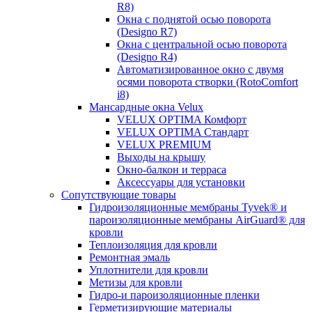
R8)
Окна с поднятой осью поворота
(Designo R7)
Окна с центральной осью поворота
(Designo R4)
Автоматизированное окно с двумя
осями поворота створки (RotoComfort
i8)
Мансардные окна Velux
VELUX OPTIMA Комфорт
VELUX OPTIMA Стандарт
VELUX PREMIUM
Выходы на крышу
Окно-балкон и терраса
Аксессуары для установки
Сопутствующие товары
Гидроизоляционные мембраны Tyvek® и
пароизоляционные мембраны AirGuard® для
кровли
Теплоизоляция для кровли
Ремонтная эмаль
Уплотнители для кровли
Метизы для кровли
Гидро-и пароизоляционные пленки
Герметизирующие материалы