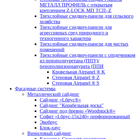
МЕТАЛЛ ПРОФИЛЬ с открытым
креплением Z-LOCK МП ТСП–Z
Трехслойные сэндвич-панели для сельского
хозяйства
Трехслойные сэндвич-панели для
агрессивных сред природного и
техногенного характера
Трехслойные сэндвич-панели для чистых
помещений
Трехслойные сэндвич-панели c сердечником
из пенополиуретана (ППУ)/
пенополиизоцианурата (ППИ
Кровельная Airpanel ® K
Стеновая Airpanel ® Z
Стеновая Airpanel ® S
Фасадные системы
Металлический сайдинг
Сайдинг «Lбрус®»
Сайдинг "Корабельная доска"
Сайдинг под бревно «Woodstock®»
Софит «Lбрус-15х240» перфорированный
Экобрус
Блок-хаус
Виниловый сайдинг
Классика. Стандарт-коллекция