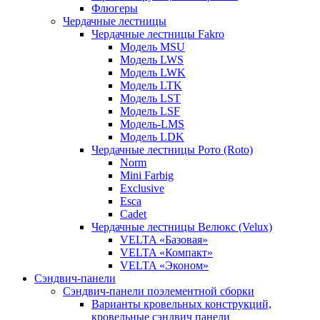
Флюгеры
Чердачные лестницы
Чердачные лестницы Fakro
Модель MSU
Модель LWS
Модель LWK
Модель LTK
Модель LST
Модель LSF
Модель-LMS
Модель LDK
Чердачные лестницы Рото (Roto)
Norm
Mini Farbig
Exclusive
Esca
Cadet
Чердачные лестницы Велюкс (Velux)
VELTA «Базовая»
VELTA «Компакт»
VELTA «Эконом»
Сэндвич-панели
Сэндвич-панели поэлементной сборки
Варианты кровельных конструкций,
кровельные сэндвич панели