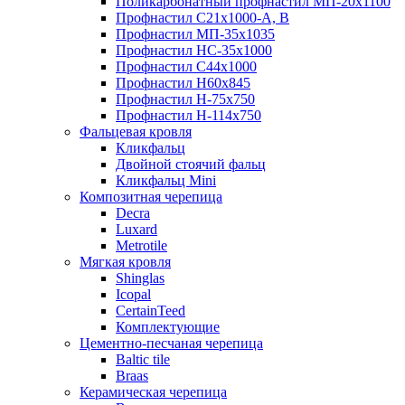
Поликарбонатный профнастил МП-20х1100
Профнастил С21х1000-А, В
Профнастил МП-35х1035
Профнастил НС-35х1000
Профнастил С44х1000
Профнастил Н60х845
Профнастил H-75х750
Профнастил Н-114х750
Фальцевая кровля
Кликфальц
Двойной стоячий фальц
Кликфальц Mini
Композитная черепица
Decra
Luxard
Metrotile
Мягкая кровля
Shinglas
Icopal
CertainTeed
Комплектующие
Цементно-песчаная черепица
Baltic tile
Braas
Керамическая черепица