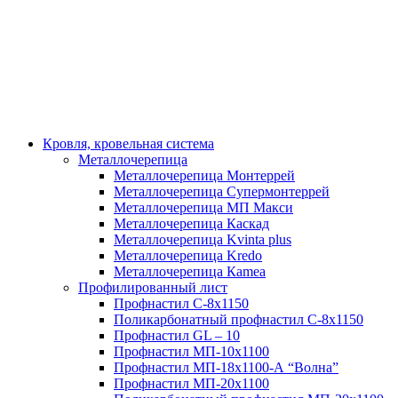
Кровля, кровельная система
Металлочерепица
Металлочерепица Монтеррей
Металлочерепица Супермонтеррей
Металлочерепица МП Макси
Металлочерепица Каскад
Металлочерепица Kvinta plus
Металлочерепица Kredo
Металлочерепица Каmеа
Профилированный лист
Профнастил С-8х1150
Поликарбонатный профнастил С-8х1150
Профнастил GL – 10
Профнастил МП-10х1100
Профнастил МП-18х1100-А “Волна”
Профнастил МП-20х1100