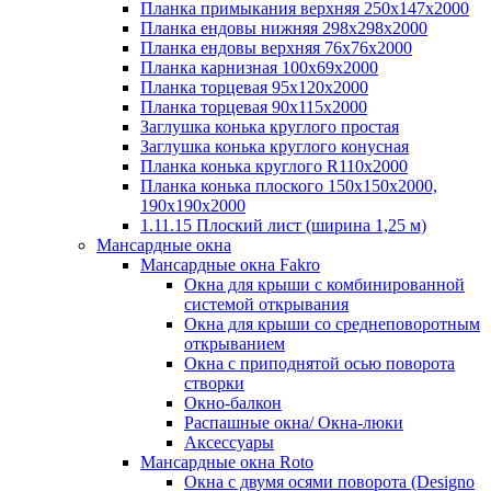
Планка примыкания верхняя 250х147х2000
Планка ендовы нижняя 298х298х2000
Планка ендовы верхняя 76х76х2000
Планка карнизная 100х69х2000
Планка торцевая 95х120х2000
Планка торцевая 90х115х2000
Заглушка конька круглого простая
Заглушка конька круглого конусная
Планка конька круглого R110x2000
Планка конька плоского 150х150х2000,
190х190х2000
1.11.15 Плоский лист (ширина 1,25 м)
Мансардные окна
Мансардные окна Fakro
Окна для крыши с комбинированной
системой открывания
Окна для крыши со среднеповоротным
открыванием
Окна с приподнятой осью поворота
створки
Окно-балкон
Распашные окна/ Окна-люки
Аксессуары
Мансардные окна Roto
Окна с двумя осями поворота (Designo