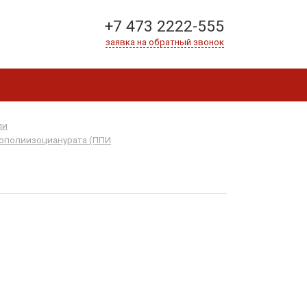
+7 473 2222-555
заявка на обратный звонок
ли
нополиизоцианурата (ППИ