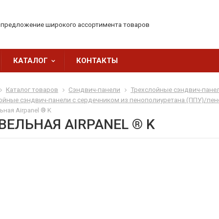
- предложение широкого ассортимента товаров
КАТАЛОГ
КОНТАКТЫ
Каталог товаров
Сэндвич-панели
Трехслойные сэндвич-пане
ойные сэндвич-панели c сердечником из пенополиуретана (ППУ)/пе
ная Airpanel ® K
ВЕЛЬНАЯ AIRPANEL ® K