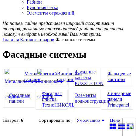
Габион
Рулонная сетка
Элементы ограждений
На нашем сайте представлен широкий ассортимент
товаров, различных производителей,а наши специалисты
помогут выбрать необходимый Вам материал.
Главная
Каталог товаров
Фасадные системы
Фасадные системы
Фасадные
Металлический
Виниловый
Фальцевые
кассеты
сайдинг
сайдинг
картины
PUZZLETON
Фасадная
Линеарные
Фасадные
Элементы
плитка
панели
панели
подконструкции
ТехноНИКОЛЬ
Primepanel
Товаров:
6
Сортировать по:
Умолчанию
Цене