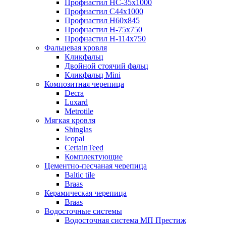
Профнастил НС-35х1000
Профнастил С44х1000
Профнастил Н60х845
Профнастил H-75х750
Профнастил Н-114х750
Фальцевая кровля
Кликфальц
Двойной стоячий фальц
Кликфальц Mini
Композитная черепица
Decra
Luxard
Metrotile
Мягкая кровля
Shinglas
Icopal
CertainTeed
Комплектующие
Цементно-песчаная черепица
Baltic tile
Braas
Керамическая черепица
Braas
Водосточные системы
Водосточная система МП Престиж