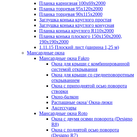
Планка карнизная 100х69х2000
Планка торцевая 95х120х2000
Планка торцевая 90х115х2000
Заглушка конька круглого простая
Заглушка конька круглого конусная
Планка конька круглого R110x2000
Планка конька плоского 150х150х2000,
190х190х2000
1.11.15 Плоский лист (ширина 1,25 м)
Мансардные окна
Мансардные окна Fakro
Окна для крыши с комбинированной
системой открывания
Окна для крыши со среднеповоротным
открыванием
Окна с приподнятой осью поворота
створки
Окно-балкон
Распашные окна/ Окна-люки
Аксессуары
Мансардные окна Roto
Окна с двумя осями поворота (Designo
R8)
Окна с поднятой осью поворота
(Designo R7)