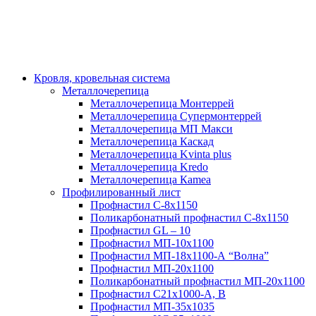
Кровля, кровельная система
Металлочерепица
Металлочерепица Монтеррей
Металлочерепица Супермонтеррей
Металлочерепица МП Макси
Металлочерепица Каскад
Металлочерепица Kvinta plus
Металлочерепица Kredo
Металлочерепица Каmеа
Профилированный лист
Профнастил С-8х1150
Поликарбонатный профнастил С-8х1150
Профнастил GL – 10
Профнастил МП-10х1100
Профнастил МП-18х1100-А “Волна”
Профнастил МП-20х1100
Поликарбонатный профнастил МП-20х1100
Профнастил С21х1000-А, В
Профнастил МП-35х1035