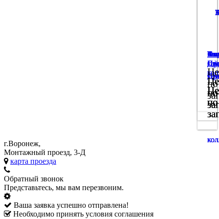
Tun
Ак
Кла
Бло
Эк
Фи
Диз
Пр
Ста
хау
сай
Це
кол
кол
кол
Це
Це
по
Це
Це
Це
по
по
за
по
по
по
за
за
за
за
за
г.Воронеж,
Монтажный проезд, 3-Д
карта проезда
Обратный звонок
Представьтесь, мы вам перезвоним.
Ваша заявка успешно отправлена!
Необходимо принять условия соглашения