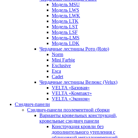
Модель MSU
Модель LWS
Модель LWK
Модель LTK
Модель LST
Модель LSF
Модель-LMS
Модель LDK
Чердачные лестницы Рото (Roto)
Norm
Mini Farbig
Exclusive
Esca
Cadet
Чердачные лестницы Велюкс (Velux)
VELTA «Базовая»
VELTA «Компакт»
VELTA «Эконом»
Сэндвич-панели
Сэндвич-панели поэлементной сборки
Варианты кровельных конструкций,
кровельные сэндвич панели
Конструкция кровли без
дополнительного утепления с
облицовкой металлочерепицей