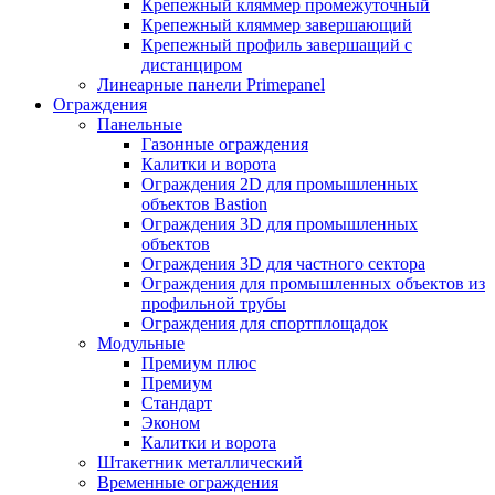
Крепежный кляммер промежуточный
Крепежный кляммер завершающий
Крепежный профиль завершащий с
дистанциром
Линеарные панели Primepanel
Ограждения
Панельные
Газонные ограждения
Калитки и ворота
Ограждения 2D для промышленных
объектов Bastion
Ограждения 3D для промышленных
объектов
Ограждения 3D для частного сектора
Ограждения для промышленных объектов из
профильной трубы
Ограждения для спортплощадок
Модульные
Премиум плюс
Премиум
Стандарт
Эконом
Калитки и ворота
Штакетник металлический
Временные ограждения