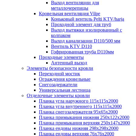
Выход вентиляции для
металлочерепицы
Кровельная вентиляция Vilpe
Коньковый вентиль Pelti KTV/harja
Проходной элемент для труб
Выход вытяжки изолированный с
колпаком
Выход канализации D110/500 мм
Вентиль KTV D110
Гофрированная труба D110мм
Проходные элементы
Антенный выход
Элементы безопасности кровли
Переходной мостик
Ограждения кровельные
Снегозадержатели
Универсальная лестница
Отделочные элементы кровли
Планка угла наружного 115х115х2000
Планка угла внутреннего 115х115х2000
Планка снегозадержателя 95х65х2000
Планка примыкания нижняя 250х122х2000
Планка примыкания верхняя 250х147х2000
Планка ендовы нижняя 298х298х2000
Планка ендовы верхняя 76х76х2000