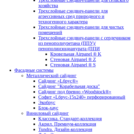
Трехслойные сэндвич-панели для сельского
хозяйства
Трехслойные сэндвич-панели для
агрессивных сред природного и
техногенного характера
Трехслойные сэндвич-панели для чистых
помещений
Трехслойные сэндвич-панели c сердечником
из пенополиуретана (ППУ)/
пенополиизоцианурата (ППИ
Кровельная Airpanel ® K
Стеновая Airpanel ® Z
Стеновая Airpanel ® S
Фасадные системы
Металлический сайдинг
Сайдинг «Lбрус®»
Сайдинг "Корабельная доска"
Сайдинг под бревно «Woodstock®»
Софит «Lбрус-15х240» перфорированный
Экобрус
Блок-хаус
Виниловый сайдинг
Классика. Стандарт-коллекция
Акрил. Премиум-коллекция
Tundra. Дизайн-коллекция