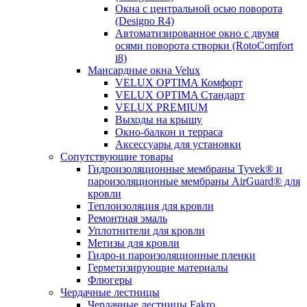
Окна с центральной осью поворота
(Designo R4)
Автоматизированное окно с двумя
осями поворота створки (RotoComfort
i8)
Мансардные окна Velux
VELUX OPTIMA Комфорт
VELUX OPTIMA Стандарт
VELUX PREMIUM
Выходы на крышу
Окно-балкон и терраса
Аксессуары для установки
Сопутствующие товары
Гидроизоляционные мембраны Tyvek® и
пароизоляционные мембраны AirGuard® для
кровли
Теплоизоляция для кровли
Ремонтная эмаль
Уплотнители для кровли
Метизы для кровли
Гидро-и пароизоляционные пленки
Герметизирующие материалы
Флюгеры
Чердачные лестницы
Чердачные лестницы Fakro